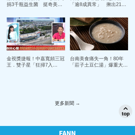
捐3千瓶益生菌 挺奇美居
「逾8成異常」 揪出21人
家照護
疑肝癌、近半數脂肪肝
金視獎捷報！中嘉寬頻三冠
台南美食痛失一角！80年
王．雙子星「狂掃7入
「莊子土豆仁湯」爆重大變
圍」 展現地方媒體硬實
故 無預警無限期停業
力
更多新聞 →
top