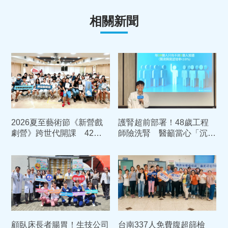
相關新聞
2026夏至藝術節《新營戲
護腎超前部署！48歲工程
劇營》跨世代開課 42位
師險洗腎 醫籲當心「沉默
學員展現耀眼成果
殺手」5大警訊快就醫
顧臥床長者腸胃！生技公司
台南337人免費腹超篩檢